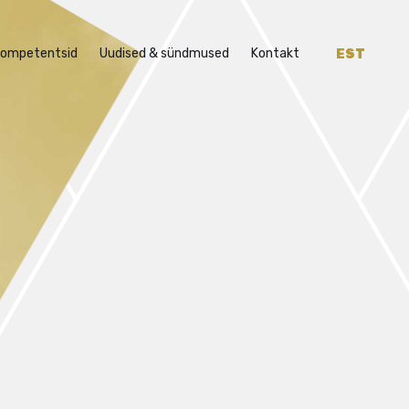
ompetentsid
Uudised & sündmused
Kontakt
EST