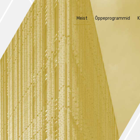
Meist
Õppeprogrammid
K