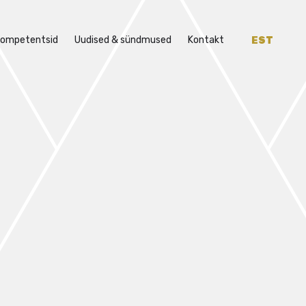
ompetentsid
Uudised & sündmused
Kontakt
EST