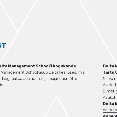
ST
elta Management School’i kogukonda
Delta 
lta Management School asub Delta keskuses, mis
Tartu 
 digitaalse, analüütilise ja majandusmõtte
Narva m
des.
Avatud 
E-mail:
Asukoh
Delta 
delta.k
Admini