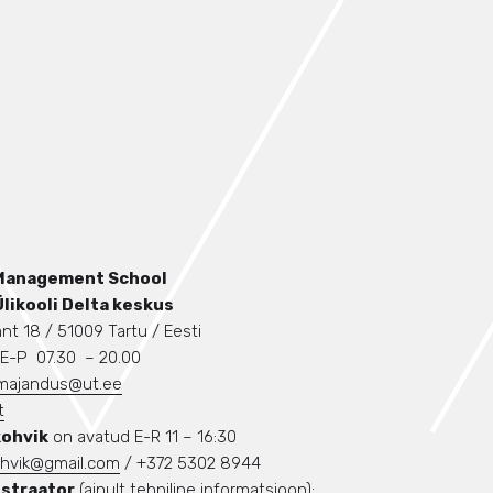
Management School
Ülikooli Delta keskus
nt 18 / 51009 Tartu / Eesti
E-P 07.30 – 20.00
majandus@ut.ee
t
kohvik
on avatud E-R 11 – 16:30
ohvik@gmail.com
/ +372 5302 8944
straator
(ainult tehniline informatsioon):