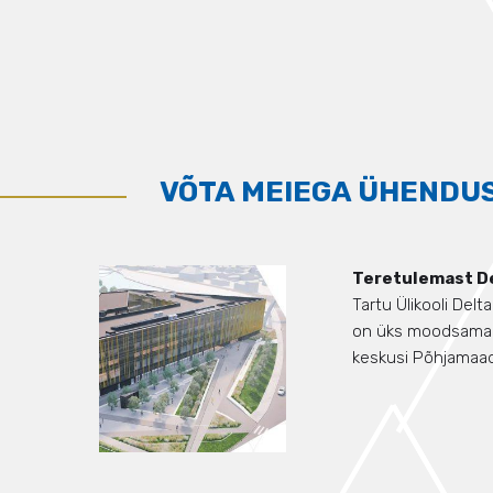
VÕTA MEIEGA ÜHENDU
Teretulemast D
Tartu Ülikooli De
on üks moodsamaid
keskusi Põhjamaa